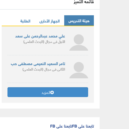
قائمه التميز
هيئة التدريس
الجهاز الأدارى
الطلبة
علي محمد عبدالرحمن على سعد
الأول
فى مجال
(البحث العلمى)
تامر السعيد النعيمى مصطفى حب
الثانى
فى مجال
(البحث العلمى)
المزيد
تابعنا على FB
تابعنا على FB