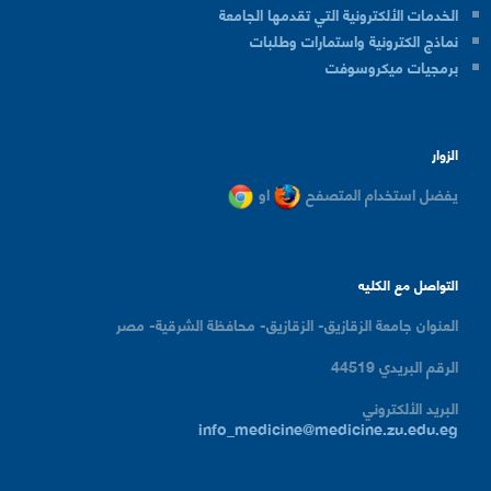
الخدمات الألكترونية التي تقدمها الجامعة
نماذج الكترونية واستمارات وطلبات
برمجيات ميكروسوفت
الزوار
يفضل استخدام المتصفح
او
التواصل مع الكليه
العنوان
جامعة الزقازيق- الزقازيق- محافظة الشرقية- مصر
الرقم البريدي
44519
البريد الألكتروني
info_medicine@medicine.zu.edu.eg