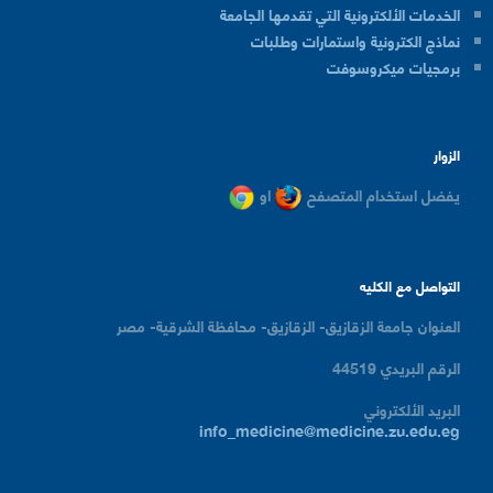
الخدمات الألكترونية التي تقدمها الجامعة
نماذج الكترونية واستمارات وطلبات
برمجيات ميكروسوفت
الزوار
يفضل استخدام المتصفح
او
التواصل مع الكليه
العنوان
جامعة الزقازيق- الزقازيق- محافظة الشرقية- مصر
الرقم البريدي
44519
البريد الألكتروني
info_medicine@medicine.zu.edu.eg