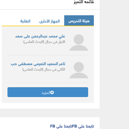
قائمه التميز
هيئة التدريس
الجهاز الأدارى
الطلبة
علي محمد عبدالرحمن على سعد
الأول
فى مجال
(البحث العلمى)
تامر السعيد النعيمى مصطفى حب
الثانى
فى مجال
(البحث العلمى)
المزيد
تابعنا على FB
تابعنا على FB