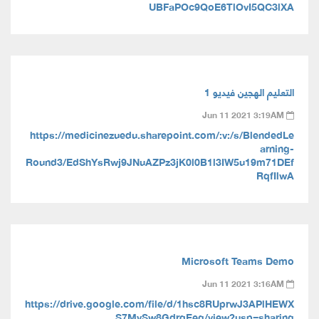
UBFaPOc9QoE6TlOvI5QC3lXA
التعليم الهجين فيديو 1
Jun 11 2021 3:19AM
https://medicinezuedu.sharepoint.com/:v:/s/BlendedLe
arning-
Round3/EdShYsRwj9JNuAZPz3jK0l0B1l3IW5u19m71DEf
RqfIlwA
Microsoft Teams Demo
Jun 11 2021 3:16AM
https://drive.google.com/file/d/1hsc8RUprwJ3APlHEWX
S7MvSw8GdrqEeg/view?usp=sharing