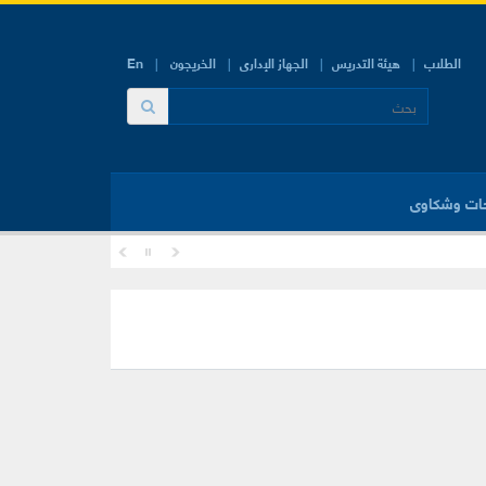
الطلاب
هيئة التدريس
الجهاز الإدارى
الخريجون
En
ات وشكاوى
 جامعة الزقازيق بقرية كفر عطا الله