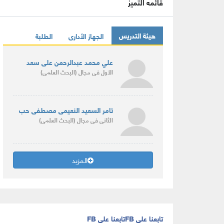
قائمه التميز
هيئة التدريس
الجهاز الأدارى
الطلبة
علي محمد عبدالرحمن على سعد
الأول
فى مجال
(البحث العلمى)
تامر السعيد النعيمى مصطفى حب
الثانى
فى مجال
(البحث العلمى)
المزيد
تابعنا على FB
تابعنا على FB