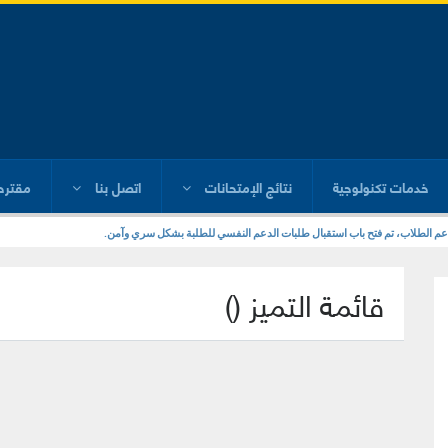
خدمات تكنولوجية
نتائج الإمتحانات
اتصل بنا
مقترح
عم الطلاب، تم فتح باب استقبال طلبات الدعم النفسي للطلبة بشكل سري وآمن.
 إطار المبادرة الرئاسية “حياة كريمة”، شاركت حملة “أقرب إليك” ضمن القافله الطبيه الشامله التي نظمتها
قائمة التميز
(
)