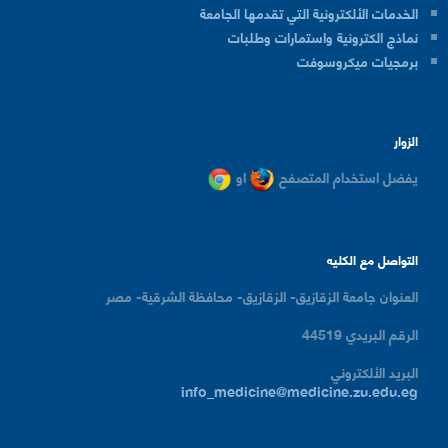
الخدمات الألكترونية التي تقدمها الجامعة
نماذج الكترونية واستمارات وطلبات
برمجيات ميكروسوفت
الزوار
يفضل استخدام المتصفح
او
التواصل مع الكليه
العنوان
جامعة الزقازيق- الزقازيق- محافظة الشرقية- مصر
الرقم البريدي
44519
البريد الألكتروني
info_medicine@medicine.zu.edu.eg