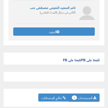
تامر السعيد النعيمى مصطفى حب
الثانى
فى مجال
(البحث العلمى)
المزيد
تابعنا على FB
تابعنا على FB
المستندات
نتائج الإمتحانات
1