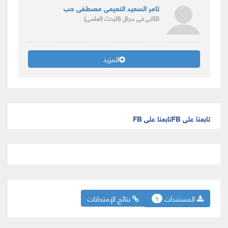
تامر السعيد النعيمى مصطفى حب
الثانى
فى مجال
(البحث العلمى)
المزيد
تابعنا على FB
تابعنا على FB
المستندات
نتائج الإمتحانات
1