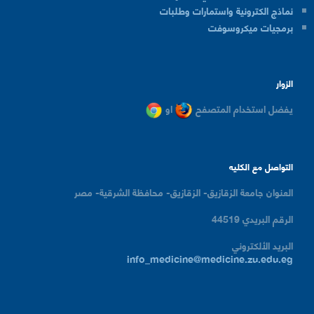
نماذج الكترونية واستمارات وطلبات
برمجيات ميكروسوفت
الزوار
يفضل استخدام المتصفح
او
التواصل مع الكليه
العنوان
جامعة الزقازيق- الزقازيق- محافظة الشرقية- مصر
الرقم البريدي
44519
البريد الألكتروني
info_medicine@medicine.zu.edu.eg