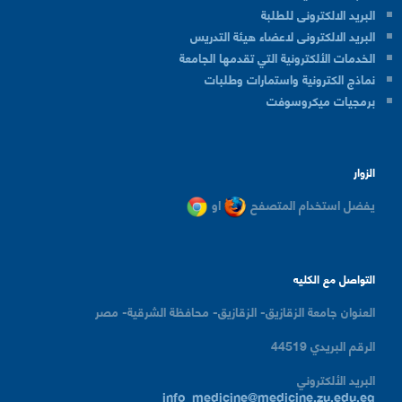
البريد الالكترونى للطلبة
البريد الالكترونى لاعضاء هيئة التدريس
الخدمات الألكترونية التي تقدمها الجامعة
نماذج الكترونية واستمارات وطلبات
برمجيات ميكروسوفت
الزوار
يفضل استخدام المتصفح
او
التواصل مع الكليه
العنوان
جامعة الزقازيق- الزقازيق- محافظة الشرقية- مصر
الرقم البريدي
44519
البريد الألكتروني
info_medicine@medicine.zu.edu.eg