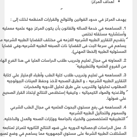
أهداف المركز:
يهدف المركز في حدود القوانين واللوائح والقرارات المنظمه لذلك إلى :
1. المساهمه في خدمة العداله والقانون بأن يكون المركز جهه علميه معمليه
وأستشاريه مستقله تختص
بتقديم التقارير الطبيه الشرعيه اللازمه في مختلف القضايا الطبيه الشرعيه مم
يساهم في سرعة البت فى القضايا ذات الصبغه الطبيه الشرعيه،وفي قضايا
المسئوليه الطبيه (الخطا المهني).
2. المعاونه في مجال تعليم وتدريب طلاب الدراسات العليا في هذا الفرع الهام
من الفروع العلميه والتطبيقيه
3. المساهمه في تعليم وتدريب طلاب كلية الطب وأطباء الإمتياز علي كتابة
التقارير الطبيه الشرعيه ، و الطرق الصحيه لأخذ وحفظ العينات البيولوجيه
المطلوب تحليلها والتدريب علي طرق تحليل الأدويه والمخدرات
والأغذيه والمواد الكيميائيه ، وكيفية إستخلاص النتائج لإتخاذ القرار الصحيح
علي ضوئها.
4. المساهمه في رفع مستوي البحوث العلميه في مجال الطب الشرعي
والسموم والتحاليل الطبيه الشرعيه
التطبيقيه للمتخصصين والخبراء بالجامعة ووزارات الصحه والعدل والداخليه.
5. عمل الدراسات الإحصائيه الدوريه علي ضوء النتائج الثانويه للمركز لمتابعه
المشكلات الطبيه الشرعة على مستوي الجمهوريه مما يساهم في وضع تصور