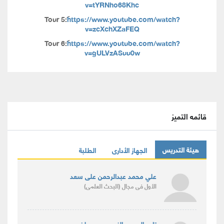
v=tYRNho68Khc
Tour 5:
https://www.youtube.com/watch?
v=zcXchXZaFEQ
Tour 6:
https://www.youtube.com/watch?
v=gULVzASuu0w
قائمه التميز
هيئة التدريس
الجهاز الأدارى
الطلبة
علي محمد عبدالرحمن على سعد
الأول
فى مجال
(البحث العلمى)
تامر السعيد النعيمى مصطفى حب