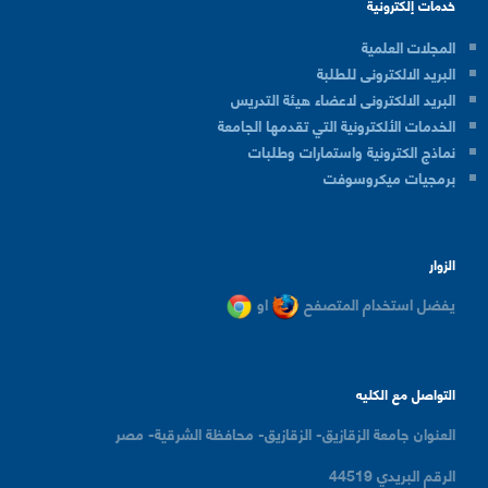
خدمات إلكترونية
المجلات العلمية
البريد الالكترونى للطلبة
البريد الالكترونى لاعضاء هيئة التدريس
الخدمات الألكترونية التي تقدمها الجامعة
نماذج الكترونية واستمارات وطلبات
برمجيات ميكروسوفت
الزوار
يفضل استخدام المتصفح
او
التواصل مع الكليه
العنوان
جامعة الزقازيق- الزقازيق- محافظة الشرقية- مصر
الرقم البريدي
44519