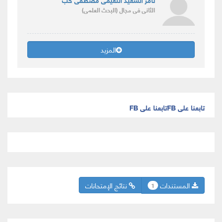
الثانى
فى مجال
(البحث العلمى)
المزيد
تابعنا على FB
تابعنا على FB
المستندات
نتائج الإمتحانات
1