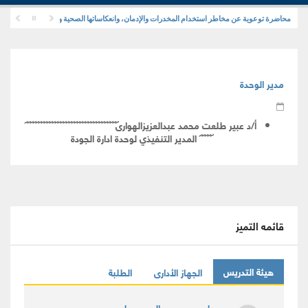
محاضرة توعوية عن مخاطر استخدام المخدرات والإدمان، وانعكاساتها الصحية والنفسية والاجتماعية
مدير الوحدة
أ/د عبير طلعت محمد عبدالعزيزالهوارى
المدير التنفيذي لوحدة ادارة الجودة
قائمه التميز
هيئة التدريس
الجهاز الأدارى
الطلبة
علي محمد عبدالرحمن على سعد