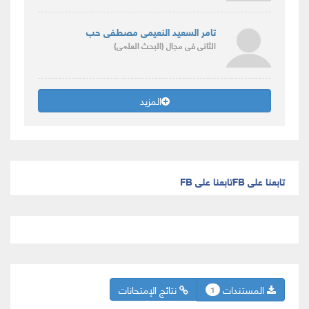
تامر السعيد النعيمى مصطفى حب
الثانى
فى مجال
(البحث العلمى)
المزيد
تابعنا على FB
تابعنا على FB
المستندات
نتائج الإمتحانات
1