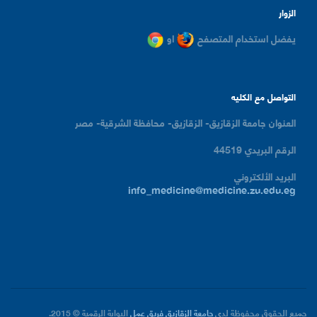
الزوار
يفضل استخدام المتصفح
او
التواصل مع الكليه
العنوان
جامعة الزقازيق- الزقازيق- محافظة الشرقية- مصر
الرقم البريدي
44519
البريد الألكتروني
info_medicine@medicine.zu.edu.eg
جميع الحقوق محفوظة لدى
جامعة الزقازيق
فريق عمل
البوابة الرقمية
© 2015.