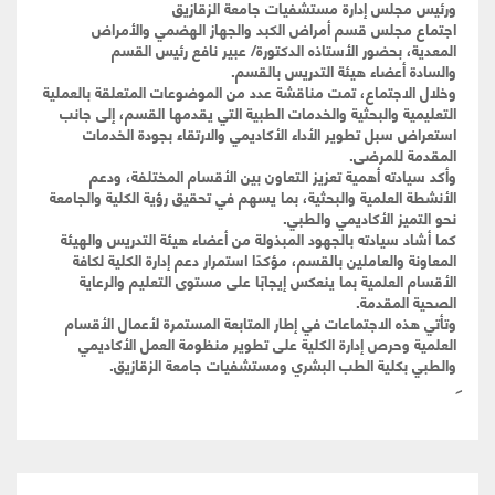
ورئيس مجلس إدارة مستشفيات جامعة الزقازيق
اجتماع مجلس قسم أمراض الكبد والجهاز الهضمي والأمراض
المعدية، بحضور الأستاذه الدكتورة/ عبير نافع رئيس القسم
والسادة أعضاء هيئة التدريس بالقسم.
وخلال الاجتماع، تمت مناقشة عدد من الموضوعات المتعلقة بالعملية
التعليمية والبحثية والخدمات الطبية التي يقدمها القسم، إلى جانب
استعراض سبل تطوير الأداء الأكاديمي والارتقاء بجودة الخدمات
المقدمة للمرضى.
وأكد سيادته أهمية تعزيز التعاون بين الأقسام المختلفة، ودعم
الأنشطة العلمية والبحثية، بما يسهم في تحقيق رؤية الكلية والجامعة
نحو التميز الأكاديمي والطبي.
كما أشاد سيادته بالجهود المبذولة من أعضاء هيئة التدريس والهيئة
المعاونة والعاملين بالقسم، مؤكدًا استمرار دعم إدارة الكلية لكافة
الأقسام العلمية بما ينعكس إيجابًا على مستوى التعليم والرعاية
الصحية المقدمة.
وتأتي هذه الاجتماعات في إطار المتابعة المستمرة لأعمال الأقسام
العلمية وحرص إدارة الكلية على تطوير منظومة العمل الأكاديمي
والطبي بكلية الطب البشري ومستشفيات جامعة الزقازيق.