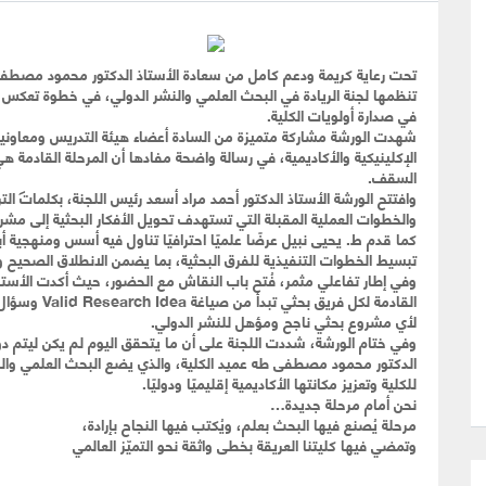
تحت رعاية كريمة ودعم كامل من سعادة الأستاذ الدكتور محمود مصطفى 
تنظمها لجنة الريادة في البحث العلمي والنشر الدولي، في خطوة تعكس ر
في صدارة أولويات الكلية.
شهدت الورشة مشاركة متميزة من السادة أعضاء هيئة التدريس ومعاونيه
الإكلينيكية والأكاديمية، في رسالة واضحة مفادها أن المرحلة القادم
السقف.
وافتتح الورشة الأستاذ الدكتور أحمد مراد أسعد رئيس اللجنة، بكلمات ال
والخطوات العملية المقبلة التي تستهدف تحويل الأفكار البحثية إلى مشروع
تبسيط الخطوات التنفيذية للفرق البحثية، بما يضمن الانطلاق الصحيح وفق
وفي إطار تفاعلي مثمر، فُتح باب النقاش مع الحضور، حيث أكدت الأستا
لأي مشروع بحثي ناجح ومؤهل للنشر الدولي.
وفي ختام الورشة، شددت اللجنة على أن ما يتحقق اليوم لم يكن ليتم دو
الدكتور محمود مصطفى طه عميد الكلية، والذي يضع البحث العلمي والنش
للكلية وتعزيز مكانتها الأكاديمية إقليميًا ودوليًا.
نحن أمام مرحلة جديدة…
مرحلة يُصنع فيها البحث بعلم، ويُكتب فيها النجاح بإرادة،
وتمضي فيها كليتنا العريقة بخطى واثقة نحو التميّز العالمي