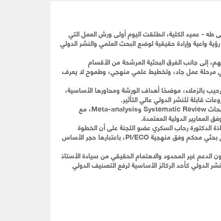
طه - عميد الكلية، انطلقت اليوم أولى ورش العمل التي
ؤية واعية وإرادة حقيقية لوضع البحث العلمي والنشر الدولي
م، إلى جانب الفرق البحثية المرشحة من الأقسام
ة هي مرحلة عمل جاد، وتخطيط علمي منهجي، وطموح لا يعرف
ترحيب بالزملاء، موضحًا أهداف الورشة ومحاورها الأساسية،
ات قابلة للنشر الدولي عالي التأثير.
كما قدم ط. يحيى نبيل عرضًا علميًا احترافيًا تناول فيه أسس ومنهجية أبحاث Systematic Review وMeta-analysis، مع
 المعايير الدولية المعتمدة.
ذة الدكتورة رحاب السكري عضو اللجنة على أن الخطوة
القادمة لكل فريق بحثي تبدأ من صياغة Valid Research Idea وسؤال بحثي محكم وفق منهجية PI/ECO، باعتبارها حجر الأساس
ن الدعم غير المحدود والاهتمام الحقيقي من سيادة الأستاذ
ر الدولي كأحد الركائز الأساسية لرفع التصنيف الدولي