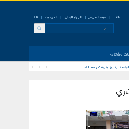
الطلاب
هيئة التدريس
الجهاز الإدارى
الخريجون
En
ات وشكاوى
زيق .
 جامعة الزقازيق بقرية كفر عطا الله
شري