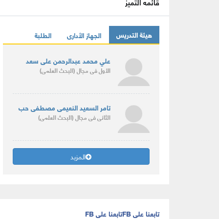
قائمه التميز
هيئة التدريس
الجهاز الأدارى
الطلبة
علي محمد عبدالرحمن على سعد
الأول
فى مجال
(البحث العلمى)
تامر السعيد النعيمى مصطفى حب
الثانى
فى مجال
(البحث العلمى)
المزيد
تابعنا على FB
تابعنا على FB