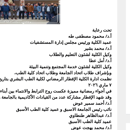
تحت رعاية
أ.د/ محمود مصطفى طه
عميد الكلية ورئيس مجلس إدارة المستشفيات
أ.د/ محمد بشير
وكيل الكلية لشئون التعليم والطلاب
أ.د/ أمل عطا
وكيل الكلية لشئون خدمة المجتمع وتنمية البيئة
وبإشراف طلاب اتحاد الجامعة وطلاب اتحاد كلية الطب،
نظمت ادارة الكلية الإفطار الرمضاني لكلية الطب البشري بتاريخ ١٧ رمضان ٤٤٧
٧ ماري ٢٠٢٦
في أجواء رمضانية مميزة عكست روح الترابط والانتماء بين أبناء ا
وقد شهد الإفطار مشاركة عدد من القيادات الأكاديمية بالجامعة 
أ.د/ أحمد سمير عوض
نائب رئيس الجامعة الاسبق و عميد كلية الطب الأسبق
أ.د/ عبدالظاهر طنطاوي
عميد كلية الطب الأسبق
أ.د/ محمد بهجت عوض