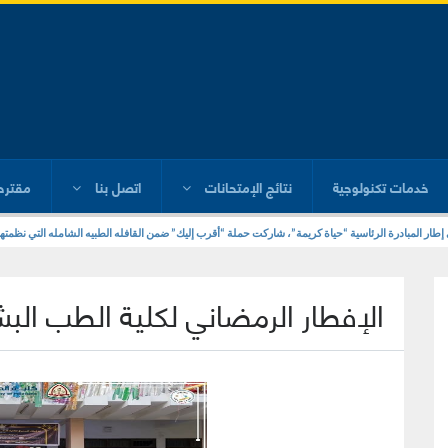
خدمات تكنولوجية
نتائج الإمتحانات
اتصل بنا
مقترح
ره وعميد كليه الطب الأسبق بمناسبة فوز سيادته برئاسه مجلس إدارة نادي أعضاء هيئة التدريس بجامعه الزقا
 إطار المبادرة الرئاسية “حياة كريمة”، شاركت حملة “أقرب إليك” ضمن القافله الطبيه الشامله التي نظمتها
الإفطار الرمضاني لكلية الطب الب