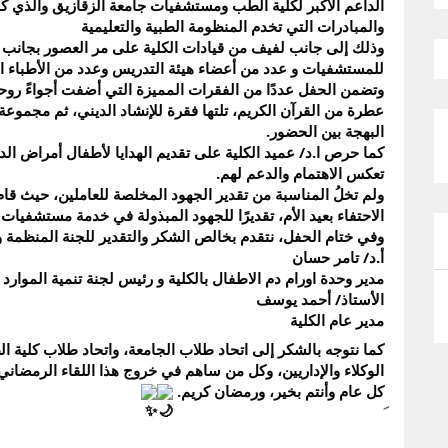
الداعم الأكبر لكلية الطب ومستشفيات جامعة الزقازيق والذي كا
والمبادرات التي تخدم المنظومة الطبية والتعليمية
وذلك إلى جانب لفيف من قيادات الكلية على مر العصور بجانب ال
للمستشفيات و عدد من أعضاء هيئة التدريس وعدد من الأطباء ا
وتضمن الحفل عددًا من الفقرات المميزة التي أضفت أجواءً روحاني
عطرة من القرآن الكريم، تلتها فقرة للإنشاد الديني، ثم مجموعة 
البهجة بين الحضور.
كما حرص ا.د/ عميد الكلية على تقديم الهدايا لأطفال أمراض ال
تعكس الاهتمام والدعم لهم.
ولم تخلُ المناسبة من تقدير الجهود المخلصة للعاملين، حيث قام 
الاحتفاء بعيد الأم، تقديرًا للجهود المبذولة في خدمة مستشفيات 
وفي ختام الحفل، نتقدم بخالص الشكر والتقدير للجنة المنظمة 
أ.د/ تامر حسان
مدير وحدة اورام دم الاطفال بالكلية و رئيس لجنة تنمية الموارد ب
الأستاذ/ أحمد يوسف
مدير عام الكلية
كما نتوجه بالشكر إلى اتحاد طلاب الجامعة، واتحاد طلاب كلية ا
الوكلاء والإداريين، وكل من ساهم في خروج هذا اللقاء الرمضاني
كل عام وأنتم بخير، ورمضان كريم.