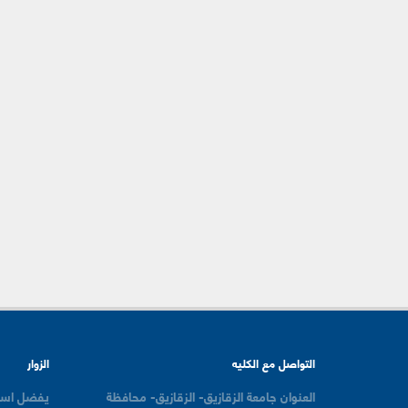
التواصل مع الكليه
الزوار
العنوان
جامعة الزقازيق- الزقازيق- محافظة
يفضل است