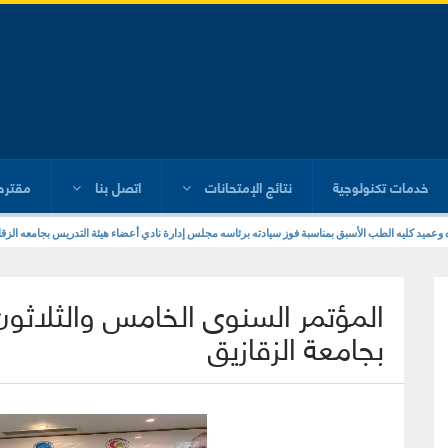
خدمات تكنولوجية
نتائج الإمتحانات
اتصل بنا
مقترح
ره وعميد كليه الطب الأسبق بمناسبة فوز سيادته برئاسه مجلس إدارة نادي أعضاء هيئة التدريس بجامعه الزقا
المؤتمر السنوى الخامس والثلاث
بجامعة الزقازيق