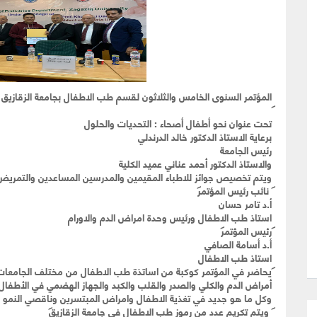
المؤتمر السنوى الخامس والثلاثون لقسم طب الاطفال بجامعة الزقازيق
تحت عنوان نحو أطفال أصحاء : التحديات والحلول
برعاية الاستاذ الدكتور خالد الدرندلي
رئيس الجامعة
والاستاذ الدكتور أحمد عناني عميد الكلية
ويتم تخصيص جوائز للاطباء المقيمين والمدرسين المساعدين والتمريض ا
نائب رئيس المؤتمر
أ.د تامر حسان
استاذ طب الاطفال ورئيس وحدة امراض الدم والاورام
رئيس المؤتمر
أ.د أسامة الصافي
استاذ طب الاطفال
يحاضر في المؤتمر كوكبة من اساتذة طب الاطفال من مختلف الجامعات
أمراض الدم والكلي والصدر والقلب والكبد والجهاز الهضمي في الأطفال
وكل ما هو جديد في تغذية الاطفال وامراض المبتسرين وناقصي النمو وام
ويتم تكريم عدد من رموز طب الاطفال في جامعة الزقازيق