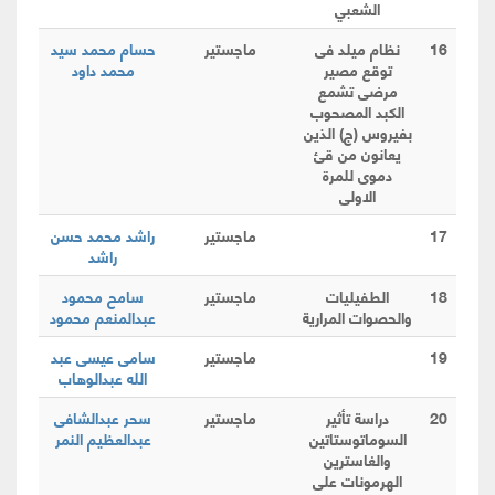
الشعبي
16
نظام ميلد فى
ماجستير
حسام محمد سيد
توقع مصير
محمد داود
مرضى تشمع
الكبد المصحوب
بفيروس (ج) الذين
يعانون من قئ
دموى للمرة
الاولى
17
ماجستير
راشد محمد حسن
راشد
18
الطفيليات
ماجستير
سامح محمود
والحصوات المرارية
عبدالمنعم محمود
19
ماجستير
سامى عيسى عبد
الله عبدالوهاب
20
دراسة تأثير
ماجستير
سحر عبدالشافى
السوماتوستاتين
عبدالعظيم النمر
والغاسترين
الهرمونات على