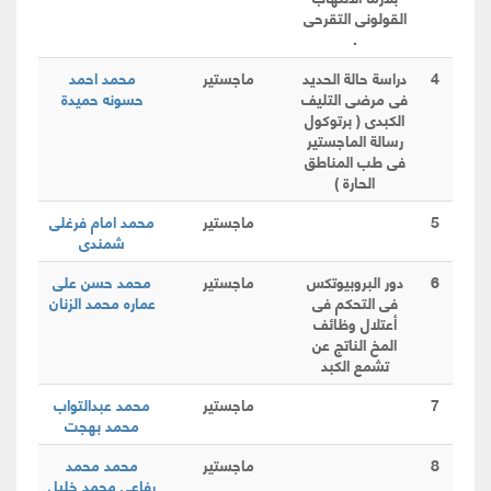
القولونى التقرحى
.
4
دراسة حالة الحديد
ماجستير
محمد احمد
فى مرضى التليف
حسونه حميدة
الكبدى ( برتوكول
رسالة الماجستير
فى طب المناطق
الحارة )
5
ماجستير
محمد امام فرغلى
شمندى
6
دور البروبيوتكس
ماجستير
محمد حسن على
فى التحكم فى
عماره محمد الزنان
أعتلال وظائف
المخ الناتج عن
تشمع الكبد
7
ماجستير
محمد عبدالتواب
محمد بهجت
8
ماجستير
محمد محمد
رفاعى محمد خليل