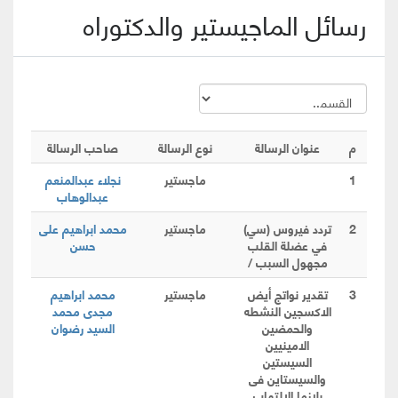
رسائل الماجيستير والدكتوراه
م
عنوان الرسالة
نوع الرسالة
صاحب الرسالة
1
ماجستير
نجلاء عبدالمنعم
عبدالوهاب
2
تردد فيروس (سي)
ماجستير
محمد ابراهيم على
في عضلة القلب
حسن
مجهول السبب /
3
تقدير نواتج أيض
ماجستير
محمد ابراهيم
الاكسجين النشطه
مجدى محمد
والحمضين
السيد رضوان
الامينيين
السيستين
والسيستاين فى
بلازما الالتهاب