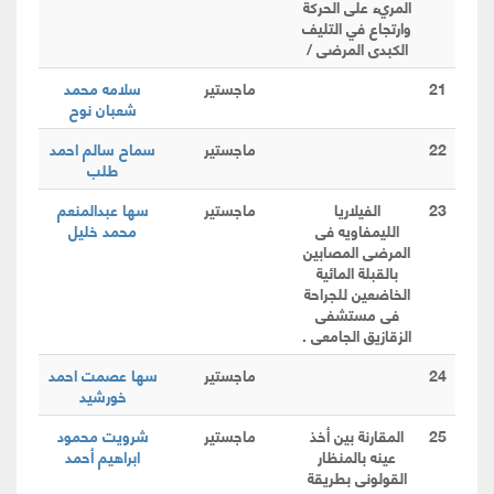
المريء على الحركة
وارتجاع في التليف
الكبدى المرضى /
21
ماجستير
سلامه محمد
شعبان نوح
22
ماجستير
سماح سالم احمد
طلب
23
الفيلاريا
ماجستير
سها عبدالمنعم
الليمفاويه فى
محمد خليل
المرضى المصابين
بالقبلة المائية
الخاضعين للجراحة
فى مستشفى
الزقازيق الجامعى .
24
ماجستير
سها عصمت احمد
خورشيد
25
المقارنة بين أخذ
ماجستير
شرويت محمود
عينه بالمنظار
ابراهيم أحمد
القولونى بطريقة