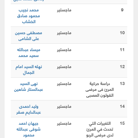
9
ماجستير
محمد نجيب
محمود صادق
الخشاب
10
ماجستير
مصطفى حسين
على الشامى
11
ماجستير
ميساء عبدالله
سعيد محمد
12
ماجستير
نهله السيد امام
الجمال
13
دراسة حركية
ماجستير
نهى السيد
المرئ فى مرضى
عبدالستار شاهين
القولون العصبى
14
ماجستير
وليد احمدى
عبدالدايم صقر
15
التغيرات التي
ماجستير
جيهان احمد
تحدث في المرئ
شوقى عبدالله
لدى مرضى الربو
محمود