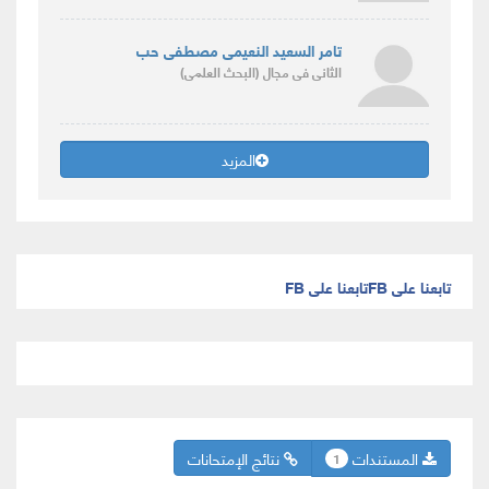
تامر السعيد النعيمى مصطفى حب
الثانى
فى مجال
(البحث العلمى)
المزيد
تابعنا على FB
تابعنا على FB
المستندات
نتائج الإمتحانات
1