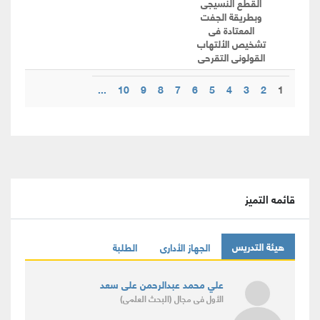
القطع النسيجى
وبطريقة الجفت
المعتادة فى
تشخيص الألتهاب
القولونى التقرحى
...
10
9
8
7
6
5
4
3
2
1
قائمه التميز
هيئة التدريس
الجهاز الأدارى
الطلبة
علي محمد عبدالرحمن على سعد
الأول
فى مجال
(البحث العلمى)