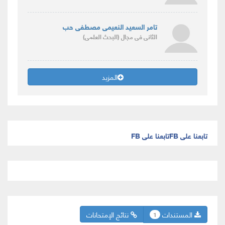
تامر السعيد النعيمى مصطفى حب
الثانى
فى مجال
(البحث العلمى)
المزيد
تابعنا على FB
تابعنا على FB
المستندات
نتائج الإمتحانات
1