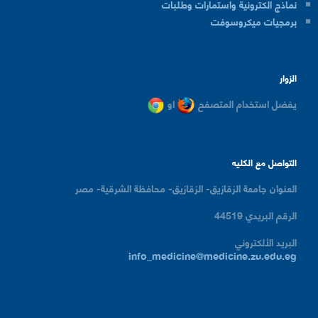
نماذج الكترونية واستمارات وطلبات
برمجيات ميكروسوفت
الزوار
يفضل استخدام المتصفح
او
التواصل مع الكليه
العنوان
جامعة الزقازيق- الزقازيق- محافظة الشرقية- مصر
الرقم البريدي
44519
البريد الألكتروني
info_medicine@medicine.zu.edu.eg