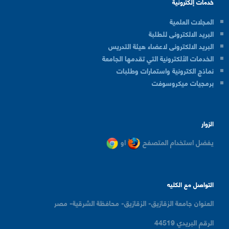
خدمات إلكترونية
المجلات العلمية
البريد الالكترونى للطلبة
البريد الالكترونى لاعضاء هيئة التدريس
الخدمات الألكترونية التي تقدمها الجامعة
نماذج الكترونية واستمارات وطلبات
برمجيات ميكروسوفت
الزوار
يفضل استخدام المتصفح
او
التواصل مع الكليه
العنوان
جامعة الزقازيق- الزقازيق- محافظة الشرقية- مصر
الرقم البريدي
44519