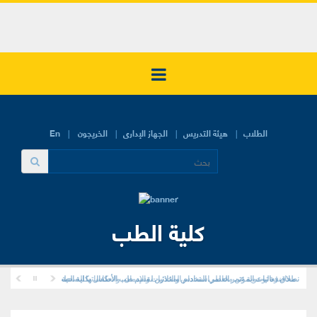
الطلاب
هيئة التدريس
الجهاز الإدارى
الخريجون
En
كلية الطب
محاضرة توعوية عن مخاطر استخدام المخدرات والإدمان، وانعكاساتها الصحية والنفسية والاجتماعي
نطلاق فعاليات المؤتمر العلمي السادس والثلاثين لقسم طب الأطفال بكلية الطب البشري – جامعة ال