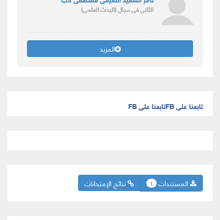
الثانى
فى مجال
(البحث العلمى)
المزيد
تابعنا على FB
تابعنا على FB
المستندات
نتائج الإمتحانات
1