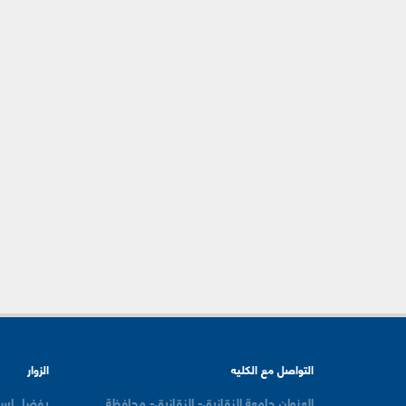
التواصل مع الكليه
الزوار
العنوان
جامعة الزقازيق- الزقازيق- محافظة
يفضل است