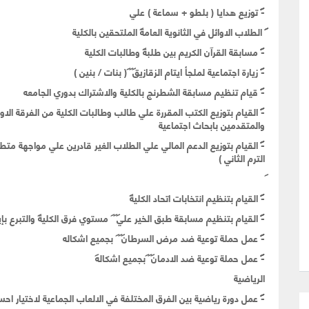
-
توزيع هدايا ( بلطو + سماعة ) علي
الطلاب الاوائل في الثانوية العامة
الملتحقين بالكلية
-
مسابقة القرآن الكريم بين طلبة
وطالبات الكلية
-
زيارة اجتماعية لملجأ ايتام الزقازيق
( بنات / بنين )
-
قيام تنظيم مسابقة الشطرنج بالكلية والاشتراك بدوري الجامعه
-
القيام بتوزيع الكتب المقررة علي طالب وطالبات الكلية من الفرقة الا
والمتقدمين بابحاث اجتماعية
-
القيام بتوزيع الدعم المالي علي الطلاب الغير قادرين علي مواجهة متطل
الترم الثاني )
-
القيام بتنظيم انتخابات اتحاد الكلية
-
القيام بتنظيم مسابقة طبق الخير علي
مستوي فرق الكلية والتبرع بإير
-
عمل حملة توعية ضد مرض السرطان
بجميع اشكاله
-
عمل حملة توعية ضد الادمان
بجميع اشكاله
الرياضية
-
عمل دورة رياضية بين الفرق المختلفة في الالعاب الجماعية لاختيار اح