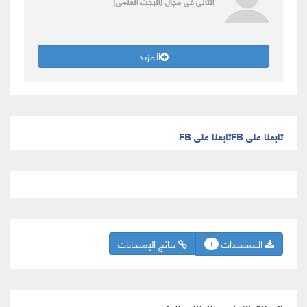
الثانى
فى مجال
(البحث العلمى)
المزيد
تابعنا على FB
تابعنا على FB
المستندات
نتائج الإمتحانات
1