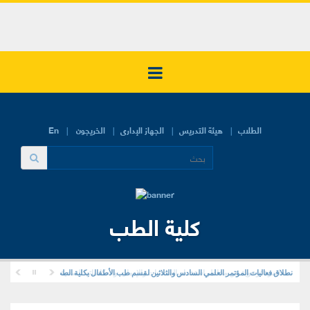
الطلاب
هيئة التدريس
الجهاز الإدارى
الخريجون
En
كلية الطب
محاضرة توعوية عن مخاطر استخدام المخدرات والإدمان، وانعكاساتها الصحية والنفسية والاجتماعي
نطلاق فعاليات المؤتمر العلمي السادس والثلاثين لقسم طب الأطفال بكلية الطب البشري – جامعة ال