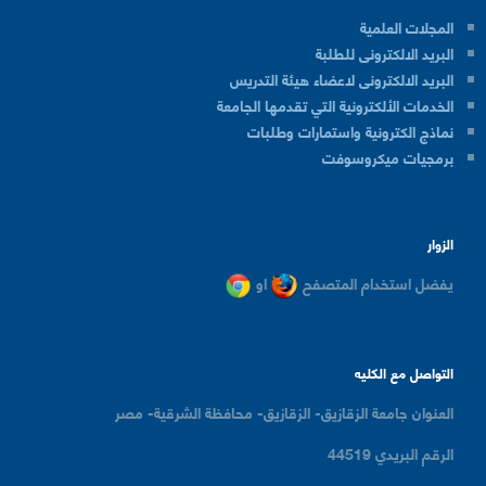
المجلات العلمية
البريد الالكترونى للطلبة
البريد الالكترونى لاعضاء هيئة التدريس
الخدمات الألكترونية التي تقدمها الجامعة
نماذج الكترونية واستمارات وطلبات
برمجيات ميكروسوفت
الزوار
يفضل استخدام المتصفح
او
التواصل مع الكليه
العنوان
جامعة الزقازيق- الزقازيق- محافظة الشرقية- مصر
الرقم البريدي
44519