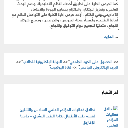
كما تحرص الكلية على تطبيق أحدث النظم التعليمية، ودعم البحث
العلمي، وتعزيز الابتكار، والالتزام بمعايير الجودة والاعتماد
الأكاديمي.وفي الختام، أؤكد حرص إدارة الكلية على التواصل الدائم مع
أبنائنا الطلاب، وأعضاء هيئة التدريس، والخريجين، وجميع شركاء
النجاح، متمنيًا للجميع دوام التوفيق والنجاح.
...
المزيد
>>
الحصول على الكود الجامعي
>>
البوابة الإلكترونية للطلاب
>>
البريد الإلكتروني الجامعي
>>
قناة اليوتيوب
آخر الأخبار
نطلاق فعاليات المؤتمر العلمي السادس والثلاثين
لقسم طب الأطفال بكلية الطب البشري – جامعة
الزقازيق