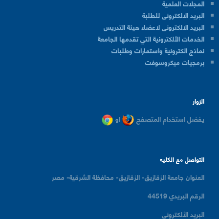
المجلات العلمية
البريد الالكترونى للطلبة
البريد الالكترونى لاعضاء هيئة التدريس
الخدمات الألكترونية التي تقدمها الجامعة
نماذج الكترونية واستمارات وطلبات
برمجيات ميكروسوفت
الزوار
يفضل استخدام المتصفح
او
التواصل مع الكليه
العنوان
جامعة الزقازيق- الزقازيق- محافظة الشرقية- مصر
الرقم البريدي
44519
البريد الألكتروني