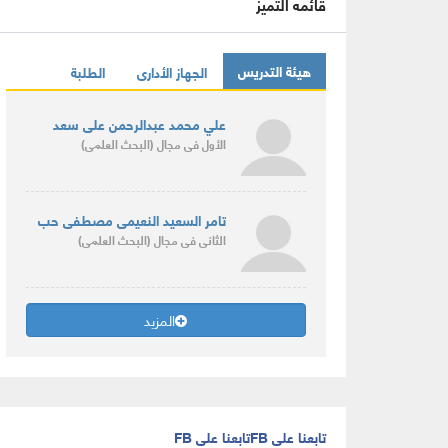
قائمه التميز
هيئة التدريس
الجهاز الأدارى
الطلبة
علي محمد عبدالرحمن على سعد
الأول
فى مجال
(البحث العلمى)
تامر السعيد النعيمى مصطفى حب
الثانى
فى مجال
(البحث العلمى)
المزيد
تابعنا على FB
تابعنا على FB