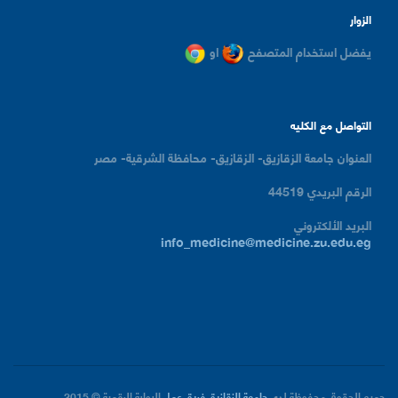
الزوار
يفضل استخدام المتصفح
او
التواصل مع الكليه
العنوان
جامعة الزقازيق- الزقازيق- محافظة الشرقية- مصر
الرقم البريدي
44519
البريد الألكتروني
info_medicine@medicine.zu.edu.eg
جميع الحقوق محفوظة لدى
جامعة الزقازيق
فريق عمل
البوابة الرقمية
© 2015.