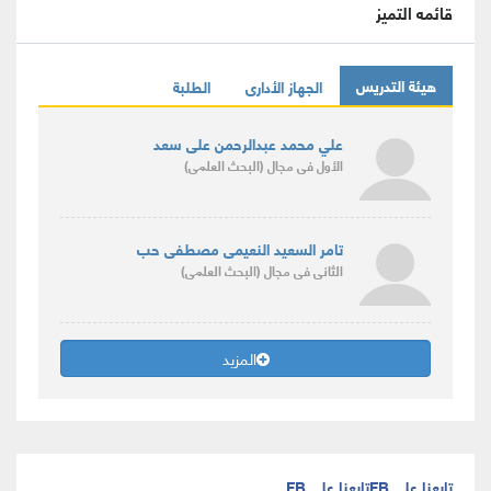
قائمه التميز
هيئة التدريس
الجهاز الأدارى
الطلبة
علي محمد عبدالرحمن على سعد
الأول
فى مجال
(البحث العلمى)
تامر السعيد النعيمى مصطفى حب
الثانى
فى مجال
(البحث العلمى)
المزيد
تابعنا على FB
تابعنا على FB